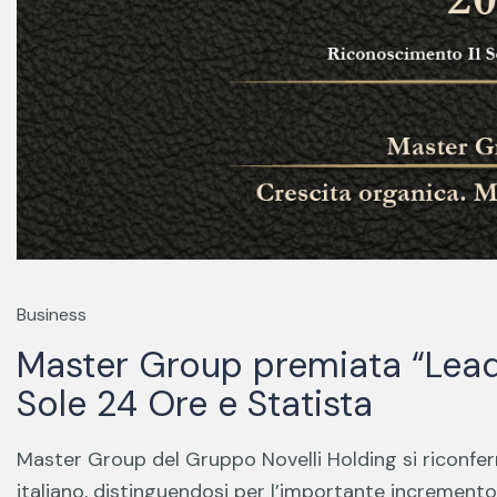
Business
Master Group premiata “Leade
Sole 24 Ore e Statista
Master Group del Gruppo Novelli Holding si riconfer
italiano, distinguendosi per l’importante incremento 